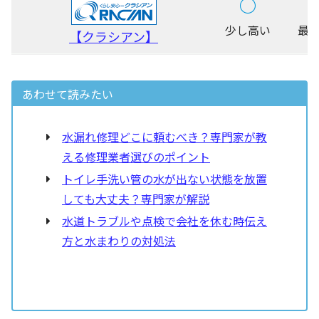
○
少し高い
最短
【クラシアン】
あわせて読みたい
水漏れ修理どこに頼むべき？専門家が教
える修理業者選びのポイント
トイレ手洗い管の水が出ない状態を放置
しても大丈夫？専門家が解説
水道トラブルや点検で会社を休む時伝え
方と水まわりの対処法