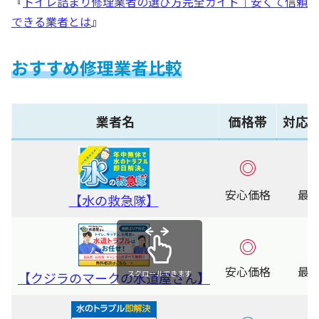
『
トイレ詰まり修理業者の選び方完全ガイド｜安くて信頼
できる業者とは
』
おすすめ修理業者比較
業者名
価格帯
対応
◎
安心価格
最短
【水の救急隊】
◎
安心価格
最短
スクロールできます
【クジラのマークの水道屋さん】