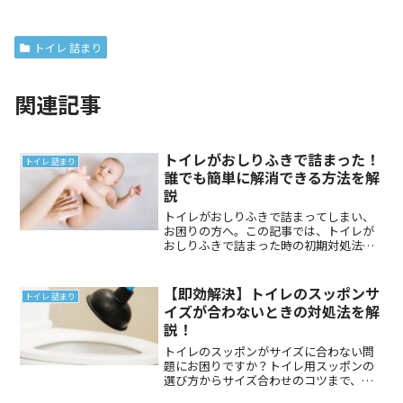
トイレ 詰まり
関連記事
トイレがおしりふきで詰まった！
トイレ 詰まり
誰でも簡単に解消できる方法を解
説
トイレがおしりふきで詰まってしまい、
お困りの方へ。この記事では、トイレが
おしりふきで詰まった時の初期対処法
と、詰まりを解消するための実践的な方
法を詳しく解説します。トイレがおしり
ふきで詰まった問題に直面したときのた
【即効解決】トイレのスッポンサ
トイレ 詰まり
めに、簡単にできる対策と予防法もご紹
イズが合わないときの対処法を解
介しています。安心してトイレを使用で
説！
きるようになりましょう。
トイレのスッポンがサイズに合わない問
題にお困りですか？トイレ用スッポンの
選び方からサイズ合わせのコツまで、サ
イズが合わない際の解決策を紹介しま