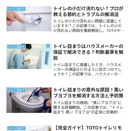
す。トイレスッポンの正しい使い方で、
詰まりを効率的に解消しましょう。
トイレの小だけ流れない？プロが
トイレ 詰まり
教える節約とトラブルの解消法
トイレの小だけ流れない問題に直面して
いますか？この記事では、トイレの小だ
け流れない原因を徹底解説し、TOTOや
LIXILなどのメーカー別対応ガイド、賃貸
物件での対処法、トイレの大小レバーの
仕組みと節約法まで、トイレ小だけ流れ
トイレ詰まりはハウスメーカーの
トイレ 詰まり
ない状況の全解決策を提供します。
保証で解決できる？判断基準を解
説
トイレ詰まりに直面したとき、ハウスメ
ーカーの保証はどのように役立つのでし
ょうか？この記事では、ハウスメーカー
の保証がトイレ詰まり問題にどう適用さ
れるか、また保証が適用されないケース
とその理由を解説します。ハウスメーカ
トイレ詰まりの意外な原因！黒い
トイレ 詰まり
ー保証を理解し、適切な対応方法を理解
ブヨブヨを解消する方法と予防策
しましょう。
トイレ詰まりの原因、"黒いブヨブヨ"に
関する詳細解説。この記事では、"トイレ
詰まり 黒い ブヨブヨ"の正体と効果的な
対処法を紹介。黒いブヨブヨが引き起こ
すトイレ詰まりの予防策から、専門業者
選びのポイントまで、役立つ情報を提供
【完全ガイド】TOTOトイレリモ
トイレ 詰まり
します。