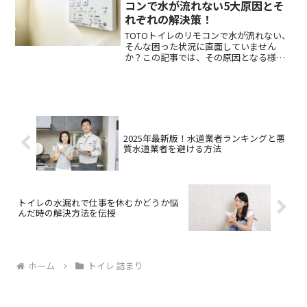
コンで水が流れない5大原因とそ
れぞれの解決策！
TOTOトイレのリモコンで水が流れない、
そんな困った状況に直面していません
か？この記事では、その原因となる様々
な要因である、電池の消耗から洗浄ユニ
ットの故障までを詳しく解説し、それぞ
れの問題に対する効果的な解決策を提案
します。さらに、問題が...
2025年最新版！水道業者ランキングと悪
質水道業者を避ける方法
トイレの水漏れで仕事を休むかどうか悩
んだ時の解決方法を伝授
ホーム
トイレ 詰まり